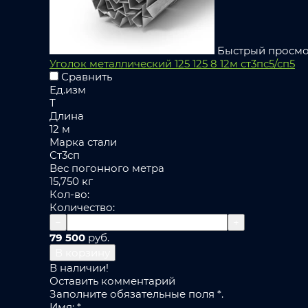
Быстрый просм
Уголок металлический 125 125 8 12м ст3пс5/сп5
Сравнить
Ед.изм
Т
Длина
12 м
Марка стали
Ст3сп
Вес погонного метра
15,750 кг
Кол-во:
Количество:
−
+
79 500
руб.
В корзину
В наличии!
Оставить комментарий
Заполните обязательные поля
*
.
Имя:
*