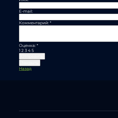
E-mail:
Комментарий:
*
Оценка:
*
1
2
3
4
5
Отправить
Закрыть
Назад